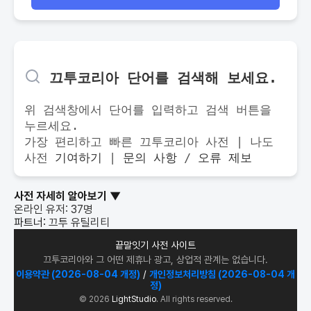
전문가 정렬
커스텀 검색 필터
 끄투코리아 단어를 검색해 보세요.
위 검색창에서 단어를 입력하고 검색 버튼을 
누르세요.
가장 편리하고 빠른 끄투코리아 사전 | 나도 
사전 
기여하기
 |
문의 사항
 /
오류 제보
사전 자세히 알아보기 ▼
온라인 유저:
37
명
파트너:
끄투 유틸리티
끝말잇기 사전 사이트
끄투코리아와 그 어떤 제휴나 광고, 상업적 관계는 없습니다.
이용약관 (2026-08-04 개정)
/
개인정보처리방침 (2026-08-04 개
정)
© 2026
LightStudio
. All rights reserved.