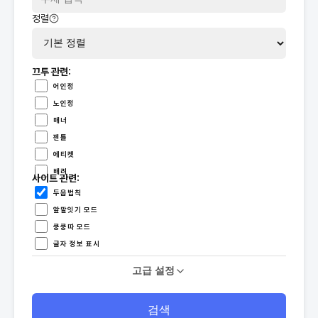
정렬
끄투 관련:
어인정
노인정
매너
젠틀
에티켓
배려
사이트 관련:
두음법칙
앞말잇기 모드
쿵쿵따 모드
글자 정보 표시
고급 설정
무제한 표시
검색